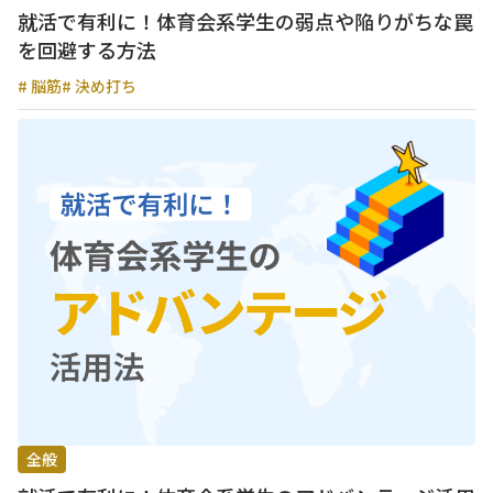
就活で有利に！体育会系学生の弱点や陥りがちな罠
を回避する方法
# 脳筋
# 決め打ち
全般