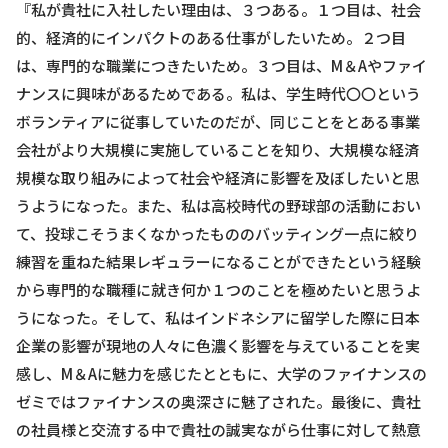
『私が貴社に入社したい理由は、３つある。１つ目は、社会
的、経済的にインパクトのある仕事がしたいため。２つ目
は、専門的な職業につきたいため。３つ目は、M＆Aやファイ
ナンスに興味があるためである。私は、学生時代〇〇という
ボランティアに従事していたのだが、同じことをとある事業
会社がより大規模に実施していることを知り、大規模な経済
規模な取り組みによって社会や経済に影響を及ぼしたいと思
うようになった。また、私は高校時代の野球部の活動におい
て、投球こそうまくなかったもののバッティング一点に絞り
練習を重ねた結果レギュラーになることができたという経験
から専門的な職種に就き何か１つのことを極めたいと思うよ
うになった。そして、私はインドネシアに留学した際に日本
企業の影響が現地の人々に色濃く影響を与えていることを実
感し、M＆Aに魅力を感じたとともに、大学のファイナンスの
ゼミではファイナンスの奥深さに魅了された。最後に、貴社
の社員様と交流する中で貴社の誠実ながら仕事に対して熱意