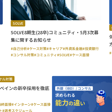
SOLVE
SOLVE8期生(28卒)コミュニティ・5月3次募
集に関するお知らせ
#自己分析
#ケース対策
#キャリア
#外資系金融
#投資銀行
#コンサル対策
#コミュニティ
#SOLVE
#ケース面接
サル対策
、ベインの新卒採用を徹底
最終面接
#インターン
#ケース面接
ト
#選考スケジュール