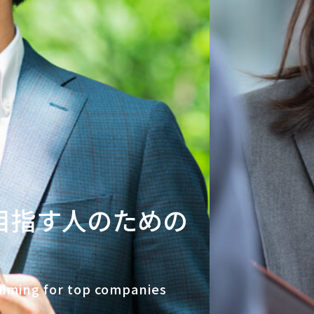
目指す人のための
 aiming for top companies