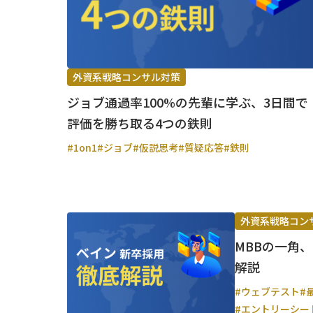
外資系戦略コンサル対策
ジョブ通過率100%の先輩に学ぶ、3日間で
評価を勝ち取る4つの鉄則
#1on1
#ジョブ
#仮説思考
#質疑応答
#鉄則
外資系戦略コン
MBBの一角
解説
#ウェブテスト
#
#エントリーシー