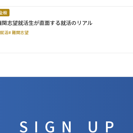
全般
難関志望就活生が直面する就活のリアル
 就活
# 難関志望
SIGN UP